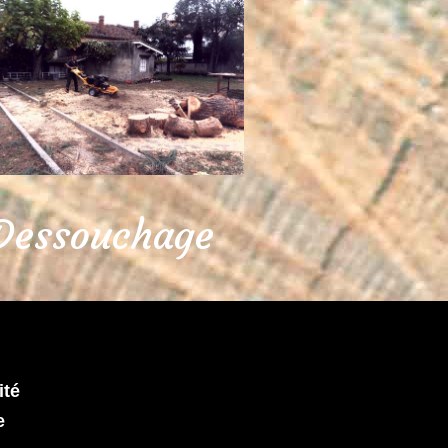
Dessouchage
ité
e