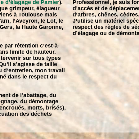
le d’élagage de Pamier
).
Professionnel, je suis f
 que
grimpeur, élagueur
d’accès et de déplaceme
rviens à Toulouse mais
d’arbres, chênes, cèdres,
rn, l’Aveyron, le Lot, le
J’utilise un matériel spéc
 Gers, la Haute Garonne,
respect des règles de séc
d’élagage ou de démonta
e par rétention c’est-à-
ans limite de hauteur.
tervenir sur tous types
’il s’agisse de taille
 d’entretien, mon travail
gné dans le respect du
ent de l’abattage, du
ognage, du démontage
encroués, morts, brisés),
cuation des déchets