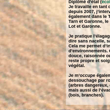
Diplômé d’état (
éco
Je travaille en tant
depuis 2007, j’inte
également dans le Ta
Tarn et Garonne, le
Lot et Garonne.
Je pratique l’élagag
dire sans nacelle, s
Cela me permet d’in
d’environnements. Qu
douce, raisonnée ou
reste propre et soi
végétal.
Je m’occupe égalem
dessouchage par r
(arbres dangereux, 
mais aussi de l’éva
(bois, branches).